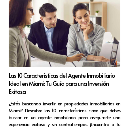
Cecilia Doria y Melisa Perez son expertas en
bienes raíces en Florida, especializadas en
inversiones y en ayudar a sus clientes a encontrar
la propiedad perfecta, ya sea en Miami o en
Orlando. Con años de experiencia y un enfoque
personalizado, están comprometidas a ofrecer un
servicio de excelencia que garantice la seguridad
y confianza en cada transacción. Puedes
Las 10 Características del Agente Inmobiliario
contactarlas al +1 (305) 699-6364 o vía email a
Ideal en Miami: Tu Guía para una Inversión
info@tullaveenmiami.com. Para más información,
Exitosa
visita su
Ecard
¿Estás buscando invertir en propiedades inmobiliarias en
Miami? Descubre las 10 características clave que debes
buscar en un agente inmobiliario para asegurarte una
experiencia exitosa y sin contratiempos. ¡Encuentra a tu