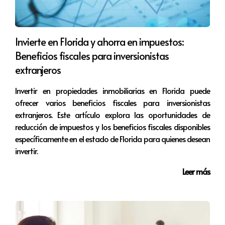
oportunidades que puedan surgir en el futuro.
¡No pierdas la fe en tu sueño de invertir en
Miami!
Invierte en Florida y ahorra en impuestos:
Beneficios fiscales para inversionistas
¡No te pierdas los próximos episodios de "Tu
extranjeros
Llave en Miami"!
Invertir en propiedades inmobiliarias en Florida puede
En futuros episodios, abordaremos temas
ofrecer varios beneficios fiscales para inversionistas
extranjeros. Este artículo explora las oportunidades de
clave como el financiamiento para extranjeros,
reducción de impuestos y los beneficios fiscales disponibles
la planificación estratégica de tu
inversión
y
específicamente en el estado de Florida para quienes desean
cómo encontrar las mejores oportunidades en
invertir.
el mercado inmobiliario de Florida. ¡Suscríbete
a nuestro canal y síguenos en redes sociales
Leer más
para no perderte ninguna actualización!
Más información sobre las autoras: