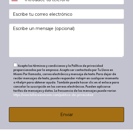
Acepto los términos y condiciones y la Política de privacidad
proporcionados por la empresa. Acepto ser contactado por Tu Llave en
Miami Por llamada, correo electrónico y mensaje de texto. Para dejar de
recibir mensajes de texto, puede responder «stop» en cualquier momento
o «help» para obtener ayuda. También puede hacer clic en el enlace para
cancelar la suscripción en los correos electrónicos. Pueden aplicarse
tarifas de mensajes y datos. La frecuencia de los mensajes puede variar.
https://www.tullaveenmiami.com/politica-de-privacidad
Enviar