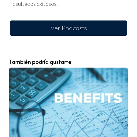
resultados exitosos.
Busca asesoría de un
agente
inmobiliario
experto y explora opciones
de financiamiento con bancos
americanos.
Ver Podcasts
Información:
Mantente informado sobre
las últimas novedades relacionadas con
la Ley SB 264 y su posible impacto en el
mercado inmobiliario.
También podría gustarte
Conclusión
La Ley SB 264 ha generado incertidumbre y
preocupación entre los inversionistas
extranjeros, pero la reciente apelación ofrece
un rayo de esperanza. Si eres ciudadano de
Venezuela
o Cuba y sueñas con invertir en
propiedades inmobiliarias
en Florida, mantente
informado y prepárate para aprovechar las