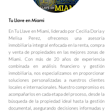
estos demandantes por ahora, la decisión de
la corte sugiere que la ley podría ser declarada
Tu Llave en Miami
inconstitucional en el futuro, lo que abriría
nuevamente las puertas a la
inversión
En Tu Llave en Miami, liderado por Cecilia Doria y
inmobiliaria
para ciudadanos de los países
Melisa Perez, ofrecemos una asesoría
restringidos.
inmobiliaria integral enfocada en la renta, compra
y venta de propiedades en las mejores zonas de
Recomendaciones para inversionistas
Miami. Con más de 20 años de experiencia
venezolanos y cubanos
combinada en análisis financiero y gestión
Paciencia:
Aunque el panorama es
inmobiliaria, nos especializamos en proporcionar
alentador, es importante tener paciencia
soluciones personalizadas a nuestros clientes
y esperar a que se resuelva la apelación
locales e internacionales. Nuestro compromiso es
antes de tomar decisiones de
inversión
.
acompañarlos en cada etapa del proceso, desde la
Preparación:
Si estás interesado en
búsqueda de la propiedad ideal hasta la gestión
invertir en
propiedades inmobiliarias
en
documental, asegurando decisiones informadas y
Florida, puedes comenzar a prepararte.