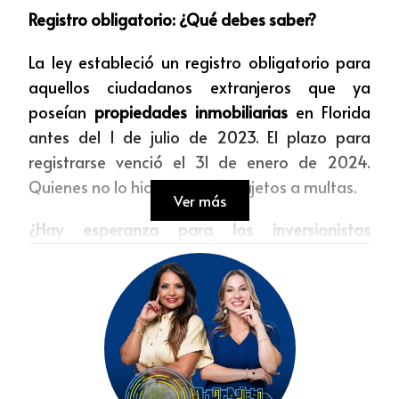
Registro obligatorio: ¿Qué debes saber?
La ley estableció un registro obligatorio para
aquellos ciudadanos extranjeros que ya
poseían
propiedades inmobiliarias
en Florida
antes del 1 de julio de 2023. El plazo para
registrarse venció el 31 de enero de 2024.
Quienes no lo hicieron están sujetos a multas.
Ver más
¿Hay esperanza para los inversionistas
extranjeros?
¡Sí! Recientemente, la corte de apelaciones del
circuito 11 aceptó un recurso de apelación
presentado por ciudadanos chinos que buscan
anular la ley por considerarla discriminatoria.
Aunque la suspensión de la ley solo aplica a