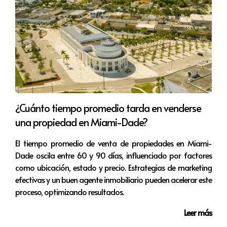
comerciales, las residenciales y los espacios de trabajo
colaborativo son solo algunas de las opciones
disponibles. Además, la llegada de nuevas empresas de
tecnología ha creado un aumento en la demanda de
apartamentos y espacios comerciales, lo que presenta
oportunidades interesantes para los inversores:
Proyectos de desarrollo mixto:
Los desarrollos que
¿Cuánto tiempo promedio tarda en venderse
combinan apartamentos residenciales y espacios
una propiedad en Miami-Dade?
comerciales son altamente valorados,
especialmente en áreas de alta demanda.
El tiempo promedio de venta de propiedades en Miami-
Co-living y co-working:
La tendencia del co-living y
Dade oscila entre 60 y 90 días, influenciado por factores
el co-working sigue en auge, especialmente entre
como ubicación, estado y precio. Estrategias de marketing
los jóvenes profesionales que buscan espacios
efectivas y un buen agente inmobiliario pueden acelerar este
flexibles.
Inversiones sostenibles:
La sostenibilidad se ha
proceso, optimizando resultados.
vuelto un valor clave en las inversiones, y las
Leer más
propiedades que incorporan prácticas ecológicas
están ganando popularidad.