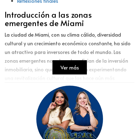
Reflexiones finales
Introducción a las zonas
emergentes de Miami
La ciudad de Miami, con su clima cálido, diversidad
cultural y un crecimiento económico constante, ha sido
un atractivo para inversores de todo el mundo. Las
zonas emergentes no solo se benefician de la inversión
Ver más
inmobiliaria, sino que también están experimentando
una revitalización cultural que las hace aún más
atractivas. La reciente llegada de empresas
tecnológicas, startups e industrias creativas ha
impulsado un desarrollo urbano significativo. En este
contexto, es esencial identificar las áreas en crecimiento
para maximizar las oportunidades de inversión.
Zonas emergentes para invertir en