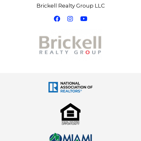
contribuir al desarrollo de comunidades vibrantes y
Brickell Realty Group LLC
diversas. Las áreas como Wynwood, Allapattah y Little
Haiti están en el umbral de un cambio significativo que
promete transformar el paisaje urbano. Al participar en
este crecimiento, no solo estás asegurando un futuro
financiero exitoso, sino también ayudando a dar forma
a un Miami más brillante y acogedor para todos. La
ciudad sigue evolucionando, y ahora es el momento
ideal para formar parte de esta emocionante
transformación.
Para ver el video completo
Celebridades, bienes raíces y el
boom de Miami: ¿Una coincidencia?​
Ver en YouTube
Visita la Ecard
https://www.tullaveenmiami.com/ecard