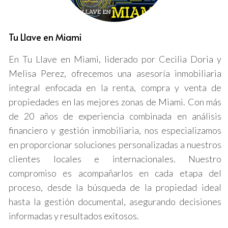
Miami
Miami alberga diversas áreas emergentes que están en
Tu Llave en Miami
el centro de la transformación urbana. A continuación,
exploraremos algunas de las más prometedoras.
En Tu Llave en Miami, liderado por Cecilia Doria y
Melisa Perez, ofrecemos una asesoría inmobiliaria
Wynwood
integral enfocada en la renta, compra y venta de
Wynwood se ha consolidado como uno de los barrios
propiedades en las mejores zonas de Miami. Con más
más vibrantes de Miami, conocido por su arte callejero y
de 20 años de experiencia combinada en análisis
su cultura creativa. Este distrito ha visto un aumento en
financiero y gestión inmobiliaria, nos especializamos
la inversión en propiedades comerciales y residenciales,
en proporcionar soluciones personalizadas a nuestros
impulsado por la llegada de galerías de arte, boutiques
clientes locales e internacionales. Nuestro
y restaurantes innovadores. Con una mezcla de historia
compromiso es acompañarlos en cada etapa del
y modernidad, Wynwood es un bien preciado para
proceso, desde la búsqueda de la propiedad ideal
aquellos que buscan invertir en un ambiente dinámico.
hasta la gestión documental, asegurando decisiones
La reciente expansión del vecindario ha atraído la
informadas y resultados exitosos.
atención de inversores inmobiliarios y ha incrementado