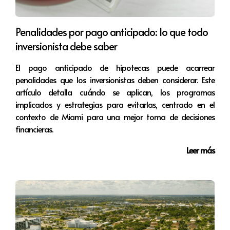
Little Haiti es uno de los vecindarios más ricos en cultura
de Miami, caracterizado por su fuerte influencia
Penalidades por pago anticipado: lo que todo
caribeña. La comunidad ha logrado preservar su
inversionista debe saber
herencia cultural mientras se transforma en un punto de
interés para nuevos negocios. La inversión en este barrio
El pago anticipado de hipotecas puede acarrear
ha aumentado, impulsada por la creación de proyectos
penalidades que los inversionistas deben considerar. Este
artículo detalla cuándo se aplican, los programas
de desarrollo comunitario y la llegada de nuevas
implicados y estrategias para evitarlas, centrado en el
empresas. Little Haiti no solo ofrece oportunidades de
contexto de Miami para una mejor toma de decisiones
inversión, sino que también brinda la posibilidad de
financieras.
contribuir a una comunidad en auge que celebra su
Leer más
diversidad.
Oportunidades de inversión y
desarrollo
Las oportunidades de inversión en las zonas emergentes
de Miami son diversas y variadas. Las propiedades