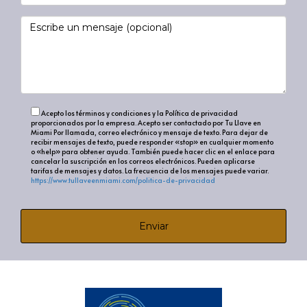
Las áreas más prometedoras en este momento son
Wynwood, Allapattah y Little Haiti, que están
experimentando un crecimiento significativo y atraen
tanto a inversores como a nuevos residentes.
¿Es seguro invertir en zonas emergentes?
Acepto los términos y condiciones y la Política de privacidad
proporcionados por la empresa. Acepto ser contactado por Tu Llave en
Sí, aunque como en cualquier inversión, hay riesgos
Miami Por llamada, correo electrónico y mensaje de texto. Para dejar de
recibir mensajes de texto, puede responder «stop» en cualquier momento
involucrados. Es esencial investigar el área y comprender
o «help» para obtener ayuda. También puede hacer clic en el enlace para
cancelar la suscripción en los correos electrónicos. Pueden aplicarse
el mercado local antes de hacer una inversión.
tarifas de mensajes y datos. La frecuencia de los mensajes puede variar.
https://www.tullaveenmiami.com/politica-de-privacidad
¿Qué tipo de propiedad debería considerar
para invertir en Miami?
Enviar
Las propiedades comerciales, los apartamentos de
alquiler y los desarrollos mixtos son opciones populares
y rentables en áreas emergentes de Miami.
¿Cómo afecta la llegada de nuevas empresas