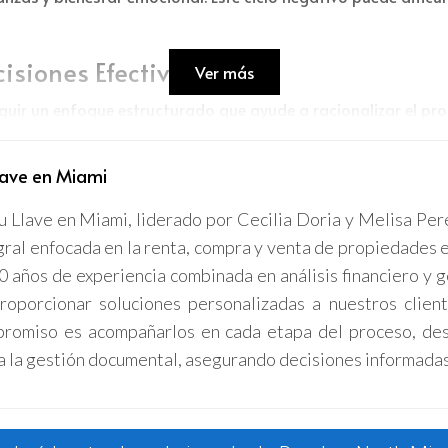
isiones Efectivas
Ver más
seguir un enfoque estructurado que ayude a racionalizar el p
lica evaluar tanto las ventajas como las desventajas de cada
 cabo este proceso:
lave en Miami
uación que requiere una decisión.
u Llave en Miami, liderado por Cecilia Doria y Melisa Per
ecolectar información relevante.
gral enfocada en la renta, compra y venta de propiedades 
opción.
0 años de experiencia combinada en análisis financiero y g
 el resultado inmediato, sino también el impacto a largo pla
imiento de los resultados.
roporcionar soluciones personalizadas a nuestros client
romiso es acompañarlos en cada etapa del proceso, des
 decisiones permite una mayor claridad y efectividad, 
a la gestión documental, asegurando decisiones informadas