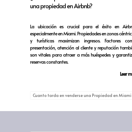
una propiedad en Airbnb?
embarcó en un camino profesional que le traj
pueden cambiar vidas.
La ubicación es crucial para el éxito en Airbn
La reflexión y el análisis son aliado
especialmente en Miami. Propiedades en zonas céntri
y turísticas maximizan ingresos. Factores co
presentación, atención al cliente y reputación tamb
Reflexiones Finales
son vitales para atraer a más huéspedes y garanti
La toma de decisiones es una habilidad inval
reservas constantes.
reflexivo, no solo mejoramos nuestras proba
Leer 
decisión que tomamos cuenta, y la forma en
habilidad y busquemos siempre el crecimiento 
Cuanto tarda en venderse una Propiedad en Miami
Resumen
En resumen, aprender a tomar decisiones efe
seguir un enfoque estructurado, cada paso es
Preguntas Frecuentes