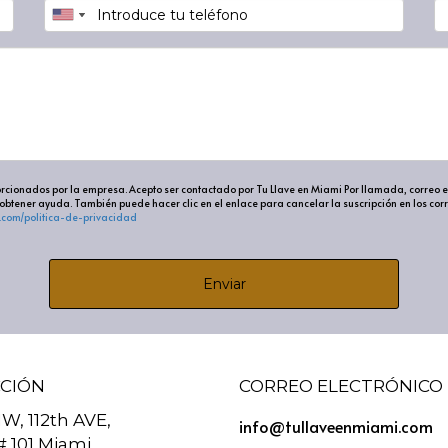
ionar entre varias alternativas y puede ser tanto consciente
encias antes de hacer una elección.
ecisiones efectiva?
ener control sobre nuestra dirección en la vida, reduce la ind
porcionados por la empresa. Acepto ser contactado por Tu Llave en Miami Por llamada, correo e
tener ayuda. También puede hacer clic en el enlace para cancelar la suscripción en los corre
s y profesionales.
.com/politica-de-privacidad
s en la toma de decisiones?
Enviar
iones impulsivas sin suficiente información, ignorar las posi
nte.
es de toma de decisiones?
CCIÓN
CORREO ELECTRÓNICO
. Puede comenzar usando métodos estructurados como el análi
W, 112th AVE,
info@tullaveenmiami.com
de personas cercanas.
# 101 Miami,