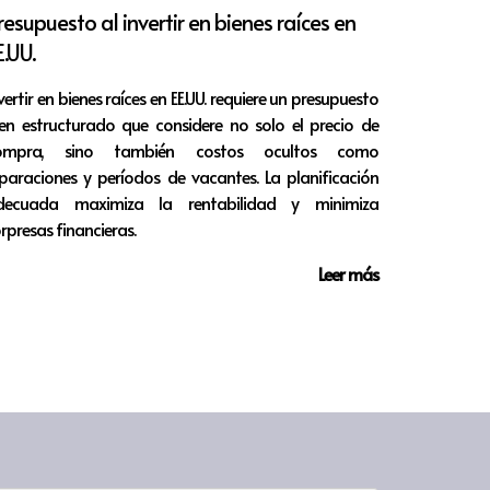
resupuesto al invertir en bienes raíces en
n y el análisis en la toma de decisiones
E.UU.
vertir en bienes raíces en EE.UU. requiere un presupuesto
n nuestros deseos más profundos.
en estructurado que considere no solo el precio de
ompra, sino también costos ocultos como
paraciones y períodos de vacantes. La planificación
decuada maximiza la rentabilidad y minimiza
a. Al adoptar un enfoque estructurado y
rpresas financieras.
nfianza en nuestras elecciones. Cada
Leer más
. Abracemos la importancia de esta
al. Desde comprender su relevancia hasta
con nuestros valores.