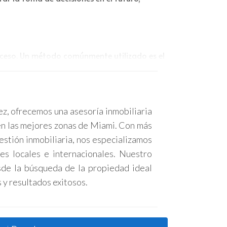
roceso. Un método comúnmente utilizado es el
 opción disponible. A continuación, se
ez, ofrecemos una asesoría inmobiliaria
en las mejores zonas de Miami. Con más
estión inmobiliaria, nos especializamos
zo.
es locales e internacionales. Nuestro
de la búsqueda de la propiedad ideal
conduciendo a resultados más
 y resultados exitosos.