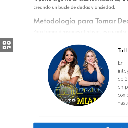
creando un bucle de dudas y ansiedad.
Metodología para Tomar Dec
Para tomar decisiones efectivas, es crucial 
enfoque de
análisis costo-beneficio
, que imp
presentan algunos pasos clave para llevar a
Tu L
Definir claramente el problema o la sit
En T
Identificar las opciones disponibles y r
inte
Evaluar los pros y los contras de cada 
de 2
Tomar la decisión considerando no solo
Implementar la decisión y hacer un segu
en p
comp
Un enfoque estructurado en la toma de
hast
satisfactorios.
Estudios de Caso