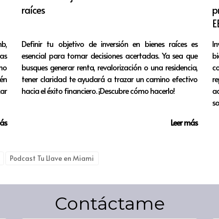
raíces
p
o mayor felicidad y satisfacción, demostrando que la intenció
E
b,
Definir tu objetivo de inversión en bienes raíces es
In
s poderosos en la búsqueda de decisiones que resuenen co
cas
esencial para tomar decisiones acertadas. Ya sea que
bi
mo
busques generar renta, revalorización o una residencia,
c
ién
tener claridad te ayudará a trazar un camino efectivo
re
zar
hacia el éxito financiero. ¡Descubre cómo hacerlo!
a
uable que puede influir en todos los aspectos de nuestra vid
so
bilidades de éxito, sino que también cultivamos una mayor co
más
Leer más
 que decidimos puede determinar el rumbo de nuestro futuro
y el aprendizaje a través de nuestras decisiones.
Podcast Tu Llave en Miami
ctivas es fundamental para nuestro bienestar y éxito person
 esencial para construir una vida más consciente y alineada 
Contáctame