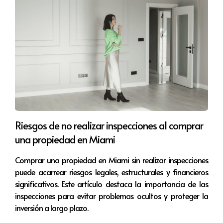
puede resultar muy efectivo.
Fotografía Profesional
Las imágenes de alta calidad son fundamentales en
cualquier anuncio. Invertir en un fotógrafo profesional
puede ayudar a resaltar las características más
atractivas de su propiedad.
Descripciones Atractivas
Riesgos de no realizar inspecciones al comprar
Las descripciones deben ser claras, concisas y, sobre
una propiedad en Miami
todo, persuasivas. Incluya detalles que hagan destacar
Comprar una propiedad en Miami sin realizar inspecciones
la propiedad, como su cercanía a escuelas, transporte
puede acarrear riesgos legales, estructurales y financieros
público y zonas comerciales. Recuerde, la narración es
significativos. Este artículo destaca la importancia de las
clave para conectar emocionalmente con el público
inspecciones para evitar problemas ocultos y proteger la
objetivo.
inversión a largo plazo.