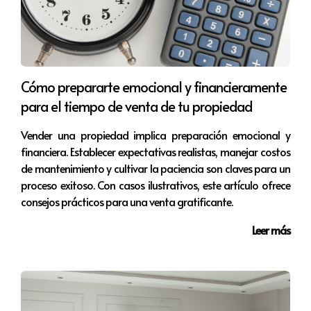
Inspecciones Regulares
Realizar inspecciones regulares de sistemas eléctricos,
plomería y estructuras puede prevenir problemas
Cómo prepararte emocional y financieramente
costosos a futuro. Asegúrese de que todo funcione
para el tiempo de venta de tu propiedad
correctamente antes de mostrar la propiedad.
Vender una propiedad implica preparación emocional y
Actualizaciones Necesarias
financiera. Establecer expectativas realistas, manejar costos
Reemplazo de electrodomésticos viejos
de mantenimiento y cultivar la paciencia son claves para un
Reparación de goteras o filtraciones
proceso exitoso. Con casos ilustrativos, este artículo ofrece
Actualización de sistemas de climatización
consejos prácticos para una venta gratificante.
Estrategias de Marketing
Leer más
La comercialización de su propiedad es tan importante
como su presentación. En un mercado lleno de opciones,
es crucial destacar. Adoptar un enfoque multifacético
que combine herramientas digitales y tradicionales