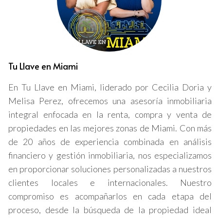
Una mejora estética adecuada puede marcar la
diferencia en cómo los posibles inquilinos o
compradores perciben su propiedad. Esto incluye desde
una pintura fresca hasta la elección de acabados que
sean tanto modernos como funcionales. La clave es
Tu Llave en Miami
crear un ambiente que sea acogedor y contemporáneo,
En Tu Llave en Miami, liderado por Cecilia Doria y
sin excederse en gastos innecesarios.
Melisa Perez, ofrecemos una asesoría inmobiliaria
Colores y Decoración
integral enfocada en la renta, compra y venta de
Optar por colores neutros en paredes y decoración
propiedades en las mejores zonas de Miami. Con más
puede ayudar a ampliar el espacio visualmente. Los
de 20 años de experiencia combinada en análisis
tonos como el blanco, beige y gris suave son opciones
financiero y gestión inmobiliaria, nos especializamos
populares que permiten que los visitantes se imaginen
en proporcionar soluciones personalizadas a nuestros
viviendo en el lugar. Asegúrese de que los espacios estén
clientes locales e internacionales. Nuestro
bien iluminados, utilizando tanto luz natural como
compromiso es acompañarlos en cada etapa del
artificial para crear un ambiente vibrante.
proceso, desde la búsqueda de la propiedad ideal