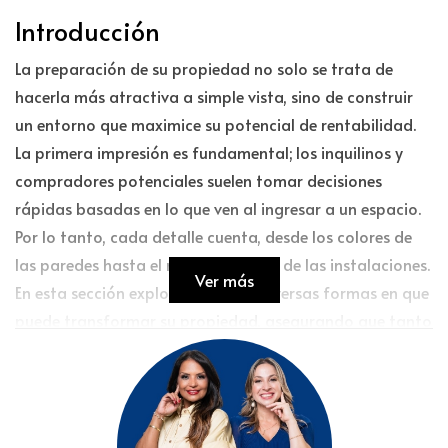
Introducción
La preparación de su propiedad no solo se trata de
hacerla más atractiva a simple vista, sino de construir
un entorno que maximice su potencial de rentabilidad.
La primera impresión es fundamental; los inquilinos y
compradores potenciales suelen tomar decisiones
rápidas basadas en lo que ven al ingresar a un espacio.
Por lo tanto, cada detalle cuenta, desde los colores de
las paredes hasta el mantenimiento de las instalaciones.
Ver más
En esta sección exploraremos las diversas formas en que
puede transformar su propiedad, asegurando que tanto
el aspecto visual como la funcionalidad se alineen para
atraer a los mejores inquilinos o compradores.
Mejoras Estéticas