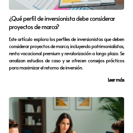
resolvió el problema rápidamente, sino que el inquilino
expresó su agradecimiento por la atención recibida. Este
¿Qué perfil de inversionista debe considerar
tipo de acción proactiva puede prevenir futuros
proyectos de marca?
conflictos y fomentar una relación positiva.
Este artículo explora los perfiles de inversionistas que deben
Caso 2: Quejas sobre ruido excesivo
considerar proyectos de marca, incluyendo patrimonialistas,
renta vacacional premium y revalorización a largo plazo. Se
En otro ejemplo, un propietario recibió múltiples quejas
analizan estudios de caso y se ofrecen consejos prácticos
sobre ruidos provenientes del apartamento vecino. En
para maximizar el retorno de inversión.
lugar de tomar partido inmediatamente, optó por
Leer más
hablar con ambos inquilinos para entender sus
perspectivas. Al organizar una reunión conjunta,
pudieron llegar a un acuerdo sobre horarios razonables
para actividades ruidosas. Este enfoque no solo resolvió
el problema inmediato, sino que también ayudó a
construir una comunidad más comprensiva entre los
inquilinos.