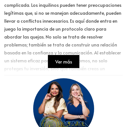
complicada. Los inquilinos pueden tener preocupaciones
legítimas que, si no se manejan adecuadamente, pueden
llevar a conflictos innecesarios. Es aquí donde entra en
juego la importancia de un protocolo claro para
abordar las quejas. No solo se trata de resolver
problemas; también se trata de construir una relación
basada en la confianza y la comunicación. Al establecer
un sistema eficaz para manejar reclamos, no solo
Ver más
proteges tu inversión, sino que también creas un
ambiente más armonioso para todos los involucrados.
Estrategias para manejar quejas
Para gestionar las quejas de tus inquilinos sin
complicarte la vida, considera implementar las
siguientes estrategias: