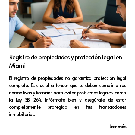
Caso 3: Problemas con el mantenimiento
Un propietario se enfrentó a constantes reclamaciones
sobre problemas no resueltos en el mantenimiento del
edificio. Decidió implementar un software de gestión
donde los inquilinos podían reportar problemas
directamente y hacer seguimiento del estado. Esta
Registro de propiedades y protección legal en
transparencia mejoró significativamente la satisfacción
Miami
del inquilino y redujo las quejas recurrentes al
El registro de propiedades no garantiza protección legal
proporcionarles visibilidad sobre el proceso.
completa. Es crucial entender que se deben cumplir otras
normativas y licencias para evitar problemas legales, como
“La clave está en escuchar y actuar con
la Ley SB 264. Infórmate bien y asegúrate de estar
rapidez; esto transforma la frustración en
completamente protegido en tus transacciones
gratitud.”
inmobiliarias.
Leer más
Reflexiones finales