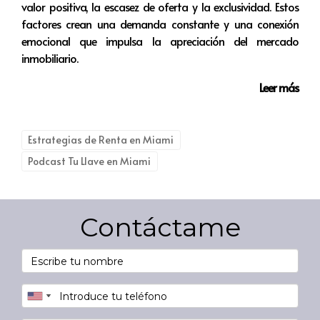
Preguntas frecuentes
valor positiva, la escasez de oferta y la exclusividad. Estos
factores crean una demanda constante y una conexión
¿Qué debo hacer si un inquilino presenta una
emocional que impulsa la apreciación del mercado
queja injustificada?
inmobiliario.
Es importante abordar todas las quejas con seriedad.
Leer más
Escucha al inquilino y evalúa la situación objetivamente
antes de tomar decisiones. A veces, lo que parece
injustificado puede tener fundamentos válidos desde su
Estrategias de Renta en Miami
perspectiva.
Podcast Tu Llave en Miami
¿Cómo puedo prevenir futuras quejas?
Mantener una comunicación abierta y transparente es
Contáctame
clave. Además, realizar inspecciones periódicas y
mantener el mantenimiento al día puede reducir
significativamente las posibilidades de problemas
futuros.