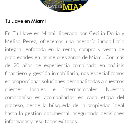
Establece un canal de comunicación claro:
Asegúrate de que tus inquilinos sepan cómo
comunicarse contigo. Esto puede ser a través de un
Tu Llave en Miami
correo electrónico específico, una línea telefónica
dedicada o incluso un software de gestión de
En Tu Llave en Miami, liderado por Cecilia Doria y
propiedades.
Escucha activamente:
Cuando un inquilino presenta
Melisa Perez, ofrecemos una asesoría inmobiliaria
una queja, es crucial escuchar sin interrumpir. Esto
integral enfocada en la renta, compra y venta de
no solo muestra respeto, sino que también te
propiedades en las mejores zonas de Miami. Con más
ayuda a entender mejor el problema.
Documenta todo:
Mantén un registro detallado de
de 20 años de experiencia combinada en análisis
cada queja y la respuesta dada. Esto puede ser útil
financiero y gestión inmobiliaria, nos especializamos
en caso de disputas futuras y también te permitirá
en proporcionar soluciones personalizadas a nuestros
identificar patrones recurrentes.
clientes locales e internacionales. Nuestro
Ofrece soluciones rápidas:
Una respuesta rápida
puede marcar la diferencia en la satisfacción del
compromiso es acompañarlos en cada etapa del
inquilino. Si es posible, proporciona soluciones
proceso, desde la búsqueda de la propiedad ideal
inmediatas o establece un plazo claro para
hasta la gestión documental, asegurando decisiones
resolver el problema.
informadas y resultados exitosos.
Capacita a tu equipo:
Si tienes personal a cargo de
la gestión de propiedades, asegúrate de