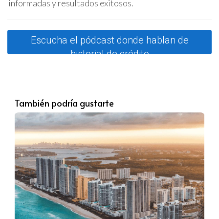
informadas y resultados exitosos.
compra de propiedades en Miami sin un historial
crediticio, consideremos tres estudios de caso que
destacan enfoques diferentes.
Escucha el pódcast donde hablan de
Caso 1: Juan y el préstamo garantizado
historial de crédito
Juan, un empresario que se mudó recientemente a Miami
desde su país natal, no tenía historial crediticio en EE. UU.
Sin embargo, tenía activos significativos en su país de
origen. Con la ayuda de un prestamista que ofrecía
También podría gustarte
préstamos asegurados, Juan pudo utilizar sus bienes
como garantía, lo que le permitió financiar la compra
de su primera casa.
Caso 2: María y la documentación
alternativa
María había estado alquilando un apartamento en
Miami durante años, pero no tenía un historial crediticio
en Estados Unidos. Decidió presentar su contrato de
arrendamiento y los recibos de pago de alquiler a
tiempo como prueba de su responsabilidad financiera.