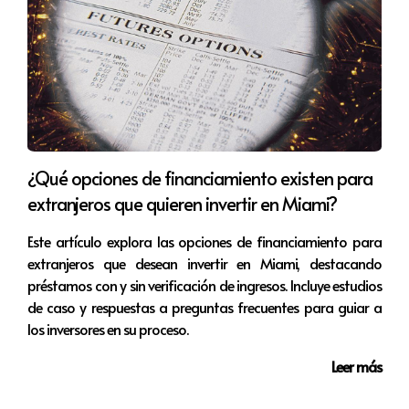
propiedades en Miami sin un historial crediticio. Los
compradores potenciales deben estar informados de las
diversas opciones de financiación disponibles y
dispuestos a explorar diferentes enfoques para
demostrar su solvencia. Al final, la posibilidad de
alcanzar el sueño americano de poseer una propiedad
puede estar más cerca de lo que se piensa, incluso sin un
historial crediticio.
¿Qué opciones de financiamiento existen para
Preguntas Frecuentes
extranjeros que quieren invertir en Miami?
¿Es posible comprar una propiedad en Miami
Este artículo explora las opciones de financiamiento para
sin un historial crediticio?
extranjeros que desean invertir en Miami, destacando
préstamos con y sin verificación de ingresos. Incluye estudios
Sí, es posible. Existen opciones de financiación que
de caso y respuestas a preguntas frecuentes para guiar a
permiten a los compradores demostrar su capacidad de
pago a través de documentación alternativa,
los inversores en su proceso.
préstamos garantizados o co-firmantes.
Leer más
¿Qué documentos necesito presentar si no
tengo historial crediticio?