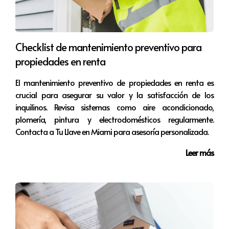
acceso a herramientas de marketing y conocimiento del
mercado, sino que también pueden proporcionar
consejos sobre cómo presentar una propiedad de la
Checklist de mantenimiento preventivo para
mejor manera posible. La experiencia de un buen agente
propiedades en renta
puede acortar significativamente el tiempo de venta y
maximizar el precio final.
El mantenimiento preventivo de propiedades en renta es
crucial para asegurar su valor y la satisfacción de los
Estudios de caso
inquilinos. Revisa sistemas como aire acondicionado,
plomería, pintura y electrodomésticos regularmente.
Para ilustrar mejor cómo estos factores influyen en el
Contacta a Tu Llave en Miami para asesoría personalizada.
tiempo de venta, revisemos tres estudios de caso:
Leer más
Caso 1: Propiedad en Coral Gables
Una casa de 3 habitaciones en Coral Gables fue listada
por $750,000 en enero. Gracias a su ubicación
privilegiada y su reciente remodelación, se vendió en 30
días. La estrategia de marketing incluía fotos