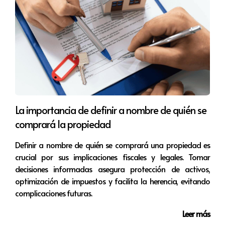
profesionales y un recorrido virtual, lo que atrajo a una
mayor cantidad de compradores potenciales.
Caso 2: Condominio en Miami Beach
Un condominio de lujo en Miami Beach se listó por
$1,200,000 en un mercado de compradores. A pesar de
las características deseables y la ubicación, la
propiedad permaneció en el mercado durante 120 días,
La importancia de definir a nombre de quién se
principalmente debido a que el precio era percibido
comprará la propiedad
como elevado en comparación con propiedades
Definir a nombre de quién se comprará una propiedad es
similares en la zona. Después de ajustar el precio y
crucial por sus implicaciones fiscales y legales. Tomar
mejorar la presentación, se vendió finalmente a un
decisiones informadas asegura protección de activos,
precio más bajo.
optimización de impuestos y facilita la herencia, evitando
complicaciones futuras.
Caso 3: Casa en Hialeah
Leer más
Una casa de 4 habitaciones en Hialeah se puso a la