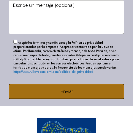
mi propiedad?
Mejorar la presentación de tu hogar, fijar un precio
competitivo y seleccionar un agente inmobiliario con
experiencia pueden ayudar a acelerar el proceso de
venta.
Acepto los términos y condiciones y la Política de privacidad
¿Cómo influyen las condiciones del mercado
proporcionados por la empresa. Acepto ser contactado por Tu Llave en
Miami Por llamada, correo electrónico y mensaje de texto. Para dejar de
en la venta de propiedades?
recibir mensajes de texto, puede responder «stop» en cualquier momento
o «help» para obtener ayuda. También puede hacer clic en el enlace para
cancelar la suscripción en los correos electrónicos. Pueden aplicarse
Durante un mercado de vendedores, las propiedades
tarifas de mensajes y datos. La frecuencia de los mensajes puede variar.
https://www.tullaveenmiami.com/politica-de-privacidad
tienden a venderse más rápido debido a una alta
demanda. En un mercado de compradores, las casas
pueden estar más tiempo en el mercado debido a una
Enviar
mayor oferta.
¿Qué papel juega la temporada en la venta
de propiedades?
Las temporadas, especialmente la primavera y el verano,