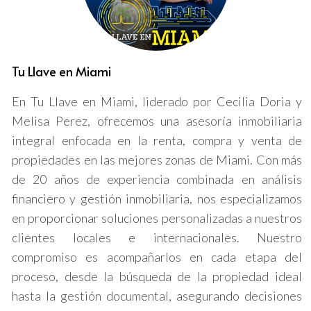
mercado de vendedores, donde la demanda excede la
oferta, las propiedades tienden a venderse más rápido.
En contraste, durante un mercado de compradores, la
competencia se intensifica y las propiedades pueden
Tu Llave en Miami
estar en el mercado por más tiempo. La fluctuación en la
En Tu Llave en Miami, liderado por Cecilia Doria y
tasa de interés también impacta la rapidez con la que se
Melisa Perez, ofrecemos una asesoría inmobiliaria
venden las casas, ya que tasas más bajas pueden
integral enfocada en la renta, compra y venta de
incentivar a más compradores a ingresar al mercado.
propiedades en las mejores zonas de Miami. Con más
Factores que influyen en el tiempo
de 20 años de experiencia combinada en análisis
de venta
financiero y gestión inmobiliaria, nos especializamos
en proporcionar soluciones personalizadas a nuestros
Una variedad de elementos juega un papel crucial en
clientes locales e internacionales. Nuestro
determinar el tiempo que tarda en venderse una
compromiso es acompañarlos en cada etapa del
propiedad. Aquí están algunos de los más significativos:
proceso, desde la búsqueda de la propiedad ideal
Ubicación:
Las propiedades en vecindarios
hasta la gestión documental, asegurando decisiones
deseables o en cercanía a servicios y atracciones