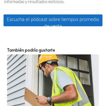
informadas y resultados exitosos.
suelen venderse más rápido.
Estado de la propiedad:
Las casas que están bien
mantenidas y listas para habitar atraen a más
Escucha el pódcast sobre tiempos promedio
compradores y se venden más rápido.
Precio:
Una correcta evaluación del precio de venta
de venta
es esencial; si el precio es demasiado alto, puede
disuadir a los compradores.
Estrategia de marketing:
Una estrategia de venta
efectiva puede hacer que una propiedad se
También podría gustarte
destaque en un mercado saturado.
Estacionalidad:
La demanda puede fluctuar con las
estaciones; por ejemplo, la primavera y principios
del verano suelen ser temporadas populares para
la compra de casas.
El papel de un agente inmobiliario
Contar con un agente inmobiliario experimentado
puede ser un factor determinante en la rapidez con que
se vende una propiedad. Los agentes no solo tienen