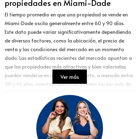
propiedades en Miami-Dade
El tiempo promedio en que una propiedad se vende en
Miami-Dade oscila generalmente entre 60 y 90 días.
Este dato puede variar significativamente dependiendo
de diversos factores, como la ubicación, el precio de
venta y las condiciones del mercado en un momento
dado. Las estadísticas recientes del mercado apuntan a
que las propiedades más atractivas y bien valoradas
pueden venderse en un plazo más corto, a menudo entre
Ver más
30 y 45 días, mientras que otras pueden tardar más de
90 días si hay retos en la fijación de precios o en el
mantenimiento del inmueble.
Condiciones del mercado
Las condiciones del mercado son uno de los factores
más decisivos en el tiempo de venta. Durante un