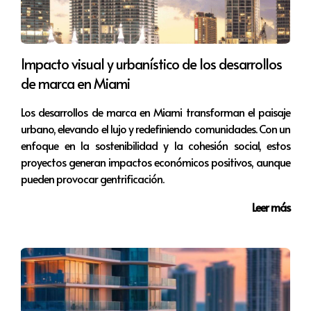
segundas residencias pueden requerir un mayor
inicial.
Ubicación de la propiedad:
Algunas áreas pueden
tener requisitos más estrictos según el mercado
Impacto visual y urbanístico de los desarrollos
inmobiliario local.
de marca en Miami
Estudios de caso
Los desarrollos de marca en Miami transforman el paisaje
Para ilustrar mejor la relación entre el tipo de préstamo
urbano, elevando el lujo y redefiniendo comunidades. Con un
enfoque en la sostenibilidad y la cohesión social, estos
y el pago inicial, veamos algunos casos prácticos.
proyectos generan impactos económicos positivos, aunque
pueden provocar gentrificación.
Caso 1: María, compradora primeriza
María es una
joven profesional que busca comprar su primer
Leer más
departamento en Miami. Opta por un préstamo
FHA, lo que le permite hacer un pago inicial de solo
3.5%. Al final, su elección le da la oportunidad de
ser propietaria sin comprometer su estabilidad
financiera.
Caso 2: Juan y Laura, inversionistas extranjeros,
Juan y Laura, residentes en Europa, están