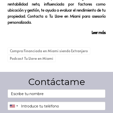
¿Puedo comprar una propiedad en Miami sin
rentabilidad neta, influenciada por factores como
inicial?
ubicación y gestión, te ayuda a evaluar el rendimiento de tu
Sí, es posible adquirir una propiedad sin un pago inicial
propiedad. Contacta a Tu Llave en Miami para asesoría
personalizada.
si eliges préstamos VA o USDA, que son opciones
indicadas para veteranos y ciertas áreas rurales
Leer más
respectivamente.
¿Cómo afecta mi crédito al porcentaje de
Compra Financiada en Miami siendo Extranjero
inicial requerido?
Podcast Tu Llave en Miami
Un buen historial crediticio puede permitirte acceder a
condiciones más favorables, posiblemente reduciendo el
porcentaje de inicial necesario para la compra de una
Contáctame
propiedad.
¿Qué otros costos debo considerar al
comprar una casa en Miami?
Además del pago inicial, debes considerar costos como