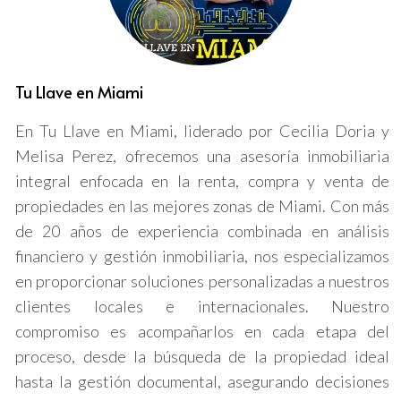
personal militar activo, pueden no exigir pago
inicial.
Préstamos USDA:
Para áreas rurales, pueden
ofrecer financiamiento del 100%, es decir, sin
inicial.
Tu Llave en Miami
Porcentaje de inicial según tipo de
En Tu Llave en Miami, liderado por Cecilia Doria y
préstamo
Melisa Perez, ofrecemos una asesoría inmobiliaria
integral enfocada en la renta, compra y venta de
El porcentaje de inicial que se requiere varía en función
propiedades en las mejores zonas de Miami. Con más
del tipo de préstamo, así como de la propiedad en
de 20 años de experiencia combinada en análisis
cuestión. Para los préstamos convencionales, como se
financiero y gestión inmobiliaria, nos especializamos
mencionó anteriormente, el 20% es el estándar, pero se
en proporcionar soluciones personalizadas a nuestros
puede encontrar una variedad de opciones que permiten
clientes locales e internacionales. Nuestro
una menor inversión inicial. Por otro lado, los préstamos
compromiso es acompañarlos en cada etapa del
FHA son particularmente populares entre los
proceso, desde la búsqueda de la propiedad ideal
compradores primerizos. Con un 3.5% de inicial, ofrecen
hasta la gestión documental, asegurando decisiones
una vía accesible para adquirir una vivienda,