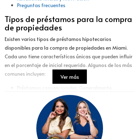
Preguntas frecuentes
Tipos de préstamos para la compra
de propiedades
Existen varios tipos de préstamos hipotecarios
disponibles para la compra de propiedades en Miami.
Cada uno tiene características únicas que pueden influir
en el porcentaje de inicial requerido. Algunos de los más
comunes incluyen:
Ver más
Préstamos convencionales:
Generalmente,
requieren un pago inicial del 20%. Sin embargo,
algunos prestamistas ofrecen opciones con menos
porcentaje.
Préstamos FHA:
Destinados a compradores que
buscan una opción más accesible, requieren un
pago inicial del 3.5%.
Préstamos VA:
Disponibles para veteranos y