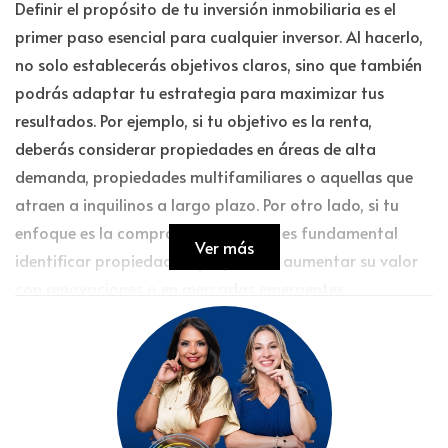
Definir el propósito de tu inversión inmobiliaria es el
primer paso esencial para cualquier inversor. Al hacerlo,
no solo establecerás objetivos claros, sino que también
podrás adaptar tu estrategia para maximizar tus
resultados. Por ejemplo, si tu objetivo es la renta,
deberás considerar propiedades en áreas de alta
demanda, propiedades multifamiliares o aquellas que
atraen a inquilinos a largo plazo. Por otro lado, si tu
enfoque es la compra para reventa, es fundamental
Ver más
identificar propiedades que puedan aumentar su valor
con renovaciones o en mercados emergentes.
Además, tener claridad sobre el propósito de tu
inversión permite evitar decisiones apresuradas que
podrían resultar en pérdidas financieras. Una estrategia
bien definida puede actuar como un mapa, guiándote a