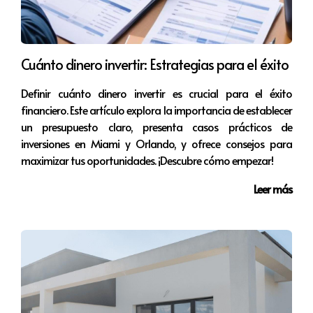
realizó una compra estratégica. A través de un análisis
cuidadoso del mercado, pudo seleccionar una
propiedad que generaba ingresos constantes, lo que le
Cuánto dinero invertir: Estrategias para el éxito
permitió financiar la adquisición de más propiedades en
el futuro.
Definir cuánto dinero invertir es crucial para el éxito
financiero. Este artículo explora la importancia de establecer
En contraste, Carlos optó por comprar una propiedad
un presupuesto claro, presenta casos prácticos de
inversiones en Miami y Orlando, y ofrece consejos para
en Coral Gables con la intención de reventa. Su
maximizar tus oportunidades. ¡Descubre cómo empezar!
estrategia fue remodelar la casa para aumentar su
valor antes de venderla. Gracias al enfoque correcto,
Leer más
logró obtener un retorno significativo, validando así la
importancia de tener claro el propósito de su inversión.
Finalmente, tenemos a Ana, quien buscaba una
propiedad para vacacionar con su familia. Al elegir un
condominio en South Beach, priorizó no solo la