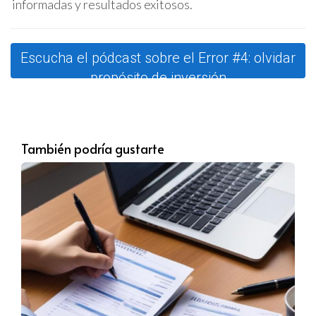
informadas y resultados exitosos.
Residencia permanente:
Valora la calidad de vida,
escuelas y servicios en los alrededores antes de
decidir.
Escucha el pódcast sobre el Error #4: olvidar
Estudio de casos
propósito de inversión
Para ilustrar la importancia de definir correctamente el
propósito de tu inversión inmobiliaria, revisemos tres
estudios de caso de inversores en Miami que tomaron
También podría gustarte
decisiones estratégicas basadas en sus objetivos.
“Definir mi objetivo me salvó de comprar una
propiedad que no cumplía mis expectativas
de inversión.”
El primer caso es el de Laura, quien decidió invertir en una
propiedad para renta en el vecindario de Wynwood. Al
reconocer la creciente demanda de alquileres en la zona,