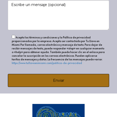
abogado sobre la normativa fiscal.
¿Qué debo considerar al alquilar una
propiedad en Miami?
Considera la ubicación, la demanda del mercado, las
Acepto los términos y condiciones y la Política de privacidad
regulaciones de alquiler a corto plazo y los costos
proporcionados por la empresa. Acepto ser contactado por Tu Llave en
Miami Por llamada, correo electrónico y mensaje de texto. Para dejar de
operativos. Un análisis exhaustivo te ayudará a
recibir mensajes de texto, puede responder «stop» en cualquier momento
o «help» para obtener ayuda. También puede hacer clic en el enlace para
maximizar tus ingresos por alquiler.
cancelar la suscripción en los correos electrónicos. Pueden aplicarse
tarifas de mensajes y datos. La frecuencia de los mensajes puede variar.
https://www.tullaveenmiami.com/politica-de-privacidad
“Definir el propósito de tu inversión
inmobiliaria es clave para lograr el éxito en el
Enviar
competitivo mercado de Miami.”
Al final del día, la claridad en el propósito de tu
inversión inmobiliaria en Miami no solo te guiará en tu
elección de propiedades, sino que también determinará