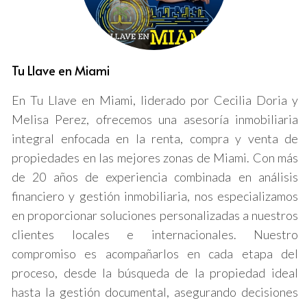
través del complejo panorama inmobiliario de Miami.
Esto se traduce en un enfoque más estratégico y menos
emocional, llevándote a decisiones más informadas.
Estrategias según el propósito de la inversión
Tu Llave en Miami
Dependiendo de tu objetivo específico, existen diferentes
En Tu Llave en Miami, liderado por Cecilia Doria y
estrategias de inversión que pueden ser más efectivas.
Melisa Perez, ofrecemos una asesoría inmobiliaria
Aquí te presentamos algunos enfoques clave basados
integral enfocada en la renta, compra y venta de
en el propósito de la inversión:
propiedades en las mejores zonas de Miami. Con más
de 20 años de experiencia combinada en análisis
Inversión para renta:
Busca barrios con alta
financiero y gestión inmobiliaria, nos especializamos
demanda de alquileres, vecinos con buenos
servicios y accesibilidad al transporte público.
en proporcionar soluciones personalizadas a nuestros
Inversión para reventa:
Identifica propiedades
clientes locales e internacionales. Nuestro
subvaloradas y realiza mejoras estratégicas para
compromiso es acompañarlos en cada etapa del
aumentar su atractivo en el mercado.
Propiedades vacacionales:
Enfócate en áreas
proceso, desde la búsqueda de la propiedad ideal
turísticas y analiza la viabilidad de alquileres
hasta la gestión documental, asegurando decisiones
cortos, considerando regulaciones locales.