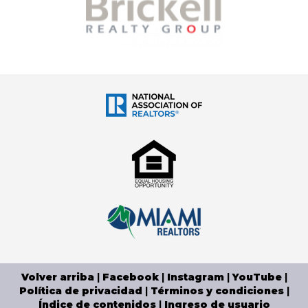
Volver arriba
|
Facebook
|
Instagram
|
YouTube
|
Política de privacidad
|
Términos y condiciones
|
Índice de contenidos
|
Ingreso de usuario